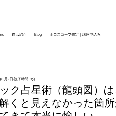
me
自己紹介
Blog
ホロスコープ鑑定｜講座申込み
2年3月7日
読了時間: 3分
ック占星術（龍頭図）は
解くと見えなかった箇所
てきて本当に愉しい。