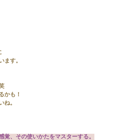
に
います。
笑
るかも！
いね。
感覚、その使いかたをマスターする。