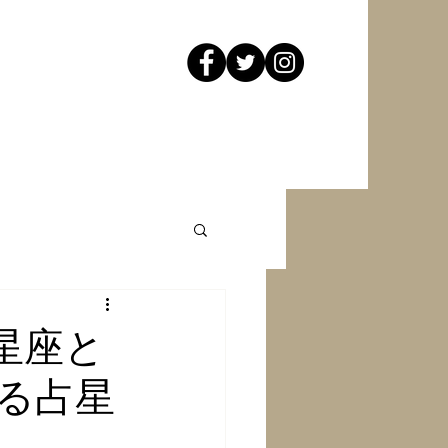
月星座と
る占星