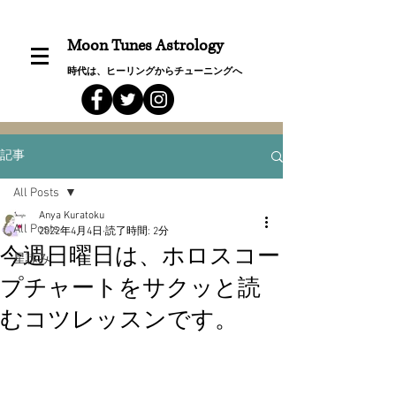
Moon Tunes Astrology
時代は、ヒーリングからチューニングへ
記事
All Posts
Anya Kuratoku
All Posts
2022年4月4日
読了時間: 2分
今週日曜日は、ホロスコー
星詠み
プチャートをサクッと読
むコツレッスンです。