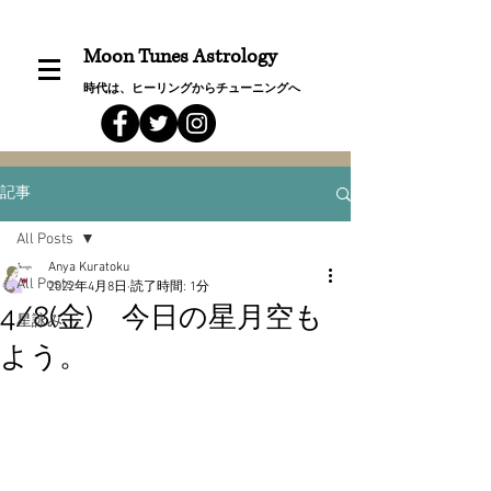
Moon Tunes Astrology
時代は、ヒーリングからチューニングへ
記事
All Posts
Anya Kuratoku
All Posts
2022年4月8日
読了時間: 1分
4/8(金) 今日の星月空も
星詠み
よう。