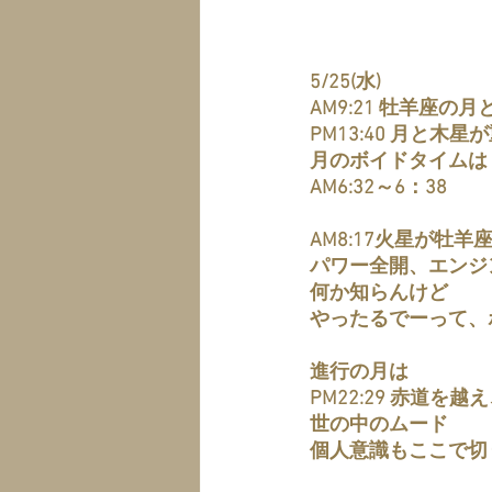
5/25(水)
AM9:21 牡羊座の
PM13:40 月と木星
月のボイドタイムは
AM6:32～6：38
AM8:17火星が牡
パワー全開、エンジ
何か知らんけど
やったるでーって、
進行の月は
PM22:29 赤道を越
世の中のムード
個人意識もここで切