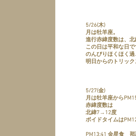
5/26(木)
月は牡羊座。
進行赤緯度数は、北
この日は平和な日で
のんびりほくほく過
明日からのトリック
5/27(金)
月は牡羊座からPM1
赤緯度数は
北緯7→12度
ボイドタイムはPM12:
PM13:41 金星食