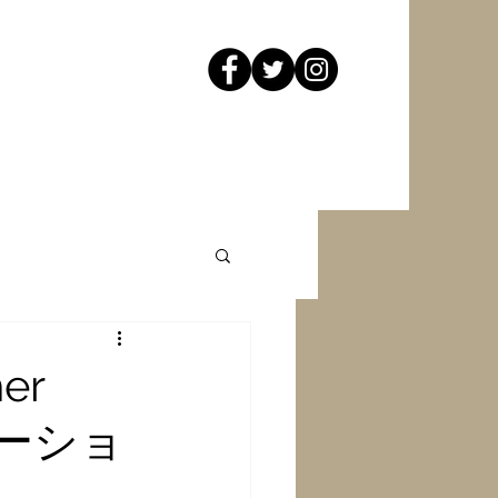
er
レーショ