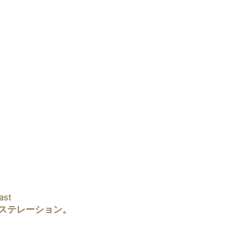
st  
ステレーション。