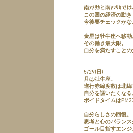
南ｱﾒﾘｶと南ｱﾌﾘ
この国の経済の動き
今後要チェックかな
金星は牡牛座へ移動
その働き最大限。
自分を満たすことの
5/29(日)
月は牡牛座。
進行赤緯度数は北緯1
自分を謳いたくなる
ボイドタイムはPM23:
自分らしさの回復。
思考と心のバランス
ゴール目指すエンジ