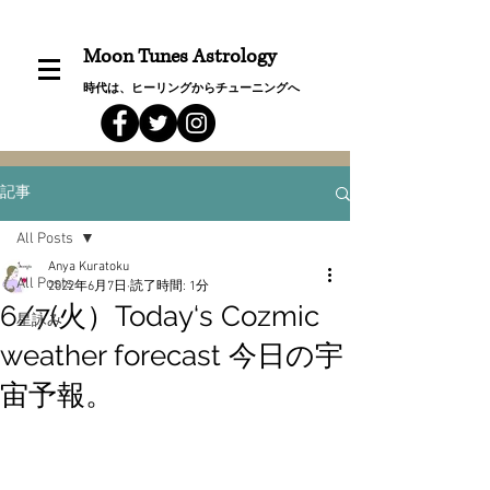
Moon Tunes Astrology
時代は、ヒーリングからチューニングへ
記事
All Posts
Anya Kuratoku
All Posts
2022年6月7日
読了時間: 1分
6/7(火）Today‘s Cozmic
星詠み
weather forecast 今日の宇
宙予報。