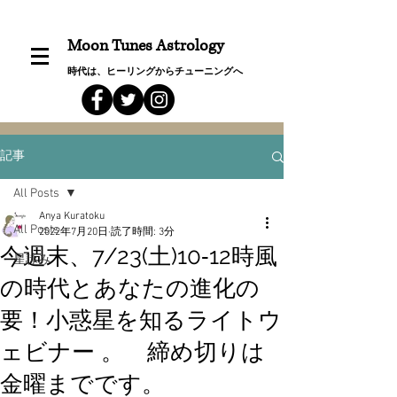
Moon Tunes Astrology
時代は、ヒーリングからチューニングへ
記事
All Posts
Anya Kuratoku
All Posts
2022年7月20日
読了時間: 3分
今週末、7/23(土)10‐12時風
星詠み
の時代とあなたの進化の
要！小惑星を知るライトウ
ェビナー 。 締め切りは
金曜までです。