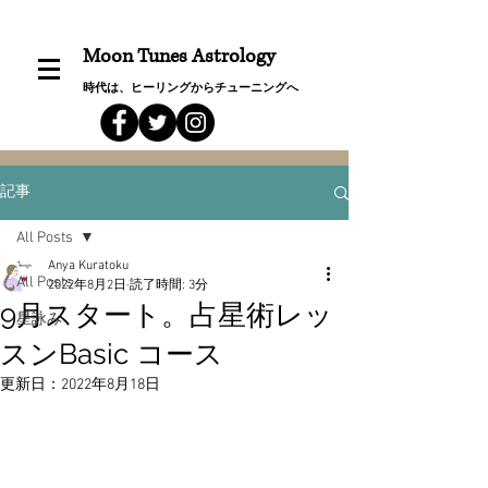
Moon Tunes Astrology
時代は、ヒーリングからチューニングへ
記事
All Posts
Anya Kuratoku
All Posts
2022年8月2日
読了時間: 3分
9月スタート。占星術レッ
星詠み
スンBasic コース
更新日：
2022年8月18日