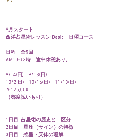
9月スタート
西洋占星術レッスン Basic　日曜コース
日程　全5回　
AM10-13時　途中休憩あり。
9/  4(日)　9/18(日)
10/2(日)　10/16(日)　11/13(日)
￥125,000
（都度払いも可）
1日目  占星術の歴史と　区分
2日目　星座（サイン）の特徴
3日目　惑星・天体の理解