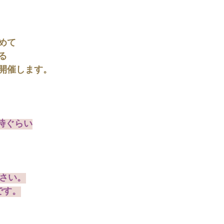
めて
る
開催します。
22時ぐらい
下さい。
です。