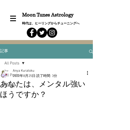
Moon Tunes Astrology
時代は、ヒーリングからチューニングへ
記事
All Posts
Anya Kuratoku
All Posts
2022年8月25日
読了時間: 3分
あなたは、メンタル強い
星詠み
ほうですか？