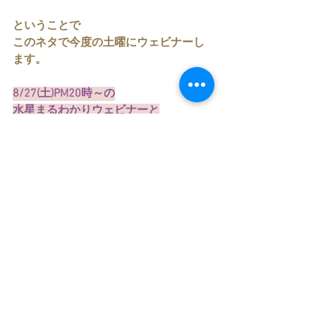
ということで
このネタで今度の土曜にウェビナーし
ます。
8/27(土)PM20時～の
水星まるわかりウェビナーと
乙女座新月のはなし
￥3,000
どうぞ、お楽しみに。
占星術の知識が浅くても愉しめ
なお、惑星の理解が深まることでしょ
う。
色んな観点から
水星を深掘りして
乙女座新月のはなしへとつなげていき