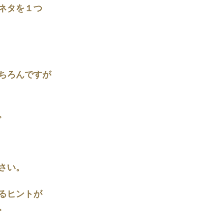
ネタを１つ
ちろんですが
。
さい。
るヒントが
。