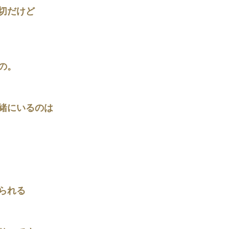
切だけど
の。
緒にいるのは
られる