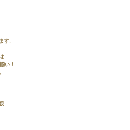
ます。
は
度揃い！
。
観