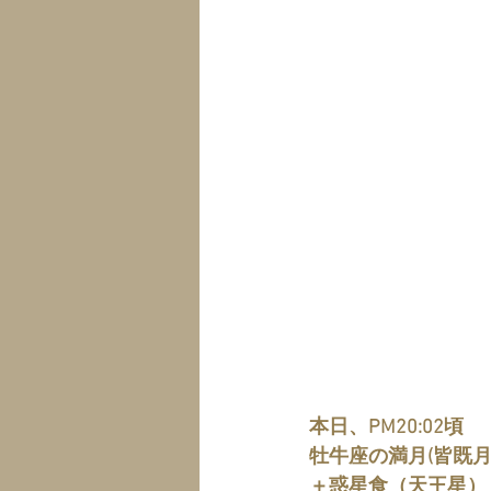
本日、PM20:02頃
牡牛座の満月(皆既
＋惑星食（天王星）