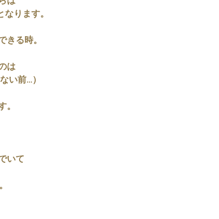
らは
iとなります。
できる時。
のは
しない前…）
す。
でいて
ド。