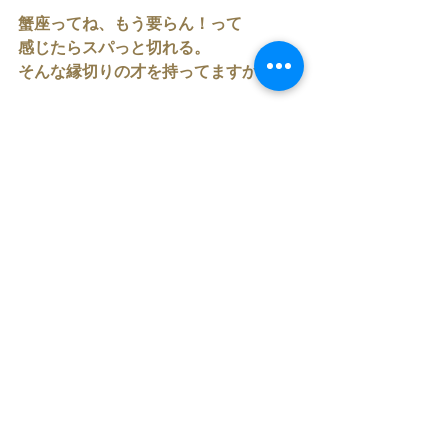
蟹座ってね、もう要らん！って
感じたらスパっと切れる。
そんな縁切りの才を持ってますから。
感情揺れるかもですが
揺れた分だけ、優しくなれます。
この満月はウルフムーン。
狼は、神聖な動物。
群れずひとりで使命を生きます。
けれど家族は大切にします。
そんなメッセージもある
かっこいい満月です。