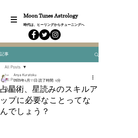
Moon Tunes Astrology
時代は、ヒーリングからチューニングへ
記事
All Posts
Anya Kuratoku
All Posts
2023年4月11日
読了時間: 4分
占星術、星読みのスキルア
星詠み
ップに必要なことってな
んでしょう？