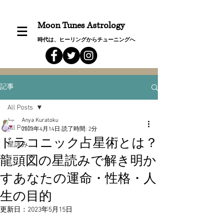
Moon Tunes Astrology
時代は、ヒーリングからチューニングへ
記事
All Posts
Anya Kuratoku
All Posts
2023年4月14日
読了時間: 2分
ドラコニック占星術とは？
星詠み
龍頭図の星読みで解き明か
すあなたの運命・性格・人
生の目的
更新日：
2023年5月15日