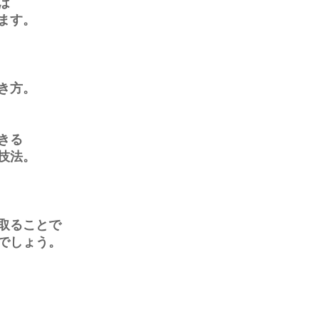
は
ます。
き方。
きる
技法。
取ることで
でしょう。