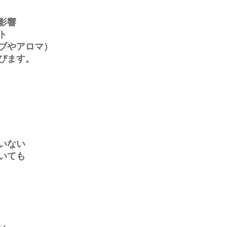
影響
ト
ブやアロマ）
びます。
いない
いても