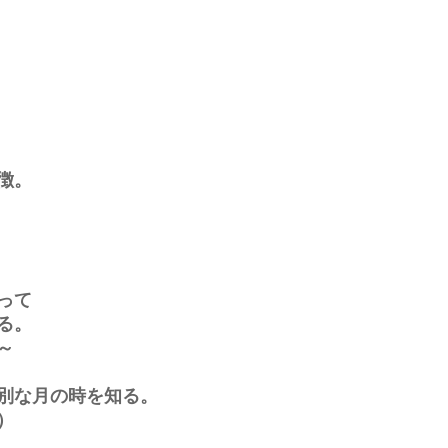
徴。
って
る。
～
別な月の時を知る。
）