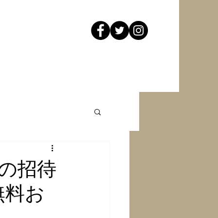
の招待
ン無料お