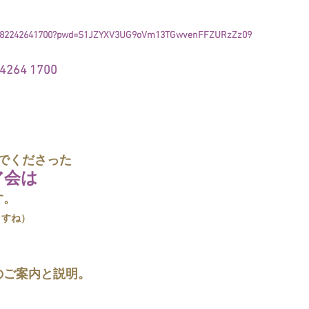
/j/82242641700?pwd=S1JZYXV3UG9oVm13TGwvenFFZURzZz09
264 1700
でくださった
ア会は
す。
ますね）
のご案内と説明。