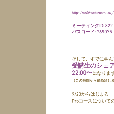
https://us06web.zoom.us
ミーティングID: 822 4
パスコード: 769075
そして、すでに学ん
受講生のシェ
22:00〜
になりま
（この時間から録画致し
9/23からはじまる
Proコースについて