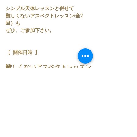
シンプル天体レッスンと併せて
難しくないアスペクトレッスン(全2
回）も
ぜひ、ご参加下さい。
【  開催日時  】
難しくないアスペクトレッスン
全2回
11/   12(
日
)  AM10:00 ～ 11:30
         18(
土
)  AM10.00 ～ 11:30
￥30,000
PDF資料付き
アーカイブ参加OK