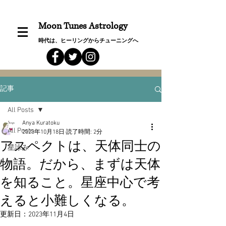
Moon Tunes Astrology
時代は、ヒーリングからチューニングへ
記事
All Posts
Anya Kuratoku
All Posts
2023年10月18日
読了時間: 2分
アスペクトは、天体同士の
星詠み
物語。だから、まずは天体
を知ること。星座中心で考
えると小難しくなる。
更新日：
2023年11月4日