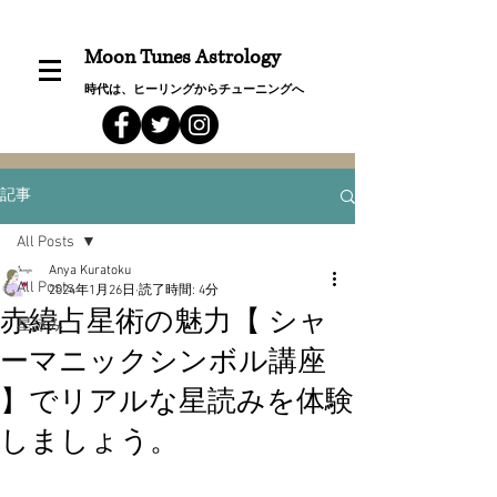
Moon Tunes Astrology
時代は、ヒーリングからチューニングへ
記事
All Posts
Anya Kuratoku
All Posts
2024年1月26日
読了時間: 4分
赤緯占星術の魅力【 シャ
星詠み
ーマニックシンボル講座
】でリアルな星読みを体験
しましょう。