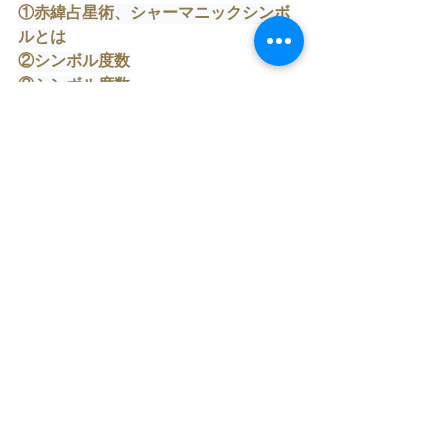
①赤緯占星術、シャーマニックシンボ
ルとは
②シンボル度数
③シンボル度数
④シンボル度数、応用
PDFレッスン資料
各回 YouTube動画付き
最終講座日より14日間視聴可
ぜひ、多くのかたへ
このシャーマニックシンボル
赤緯占星術を学んでいただきたい。
そして、
鑑定で
ぜひ
使って下さい。