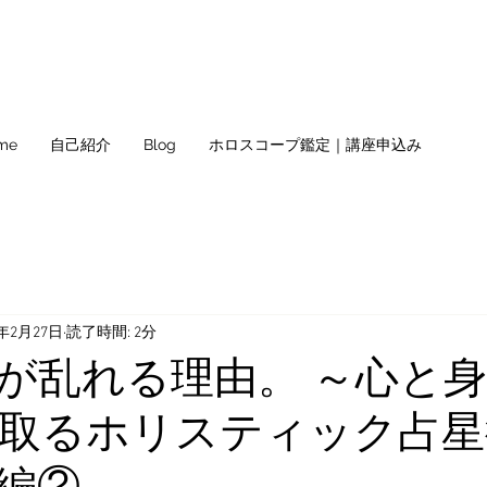
me
自己紹介
Blog
ホロスコープ鑑定｜講座申込み
4年2月27日
読了時間: 2分
が乱れる理由。 ～心と
取るホリスティック占星
編②