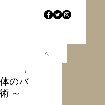
身体のバ
術 ～