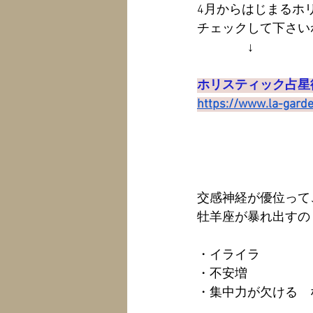
4月からはじまるホ
チェックして下さい
　　　　↓
ホリスティック占星
https://www.la-gard
交感神経が優位って
牡羊座が暴れ出すの
・イライラ
・不安増
・集中力が欠ける　