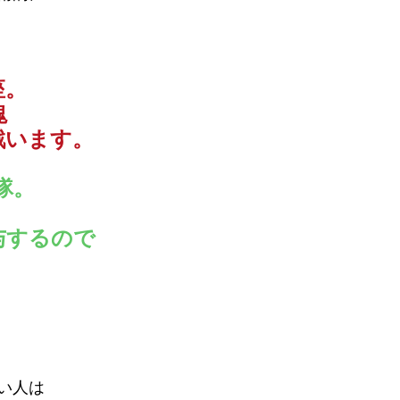
座。
塊
戦います。
隊。
与するので
い人は