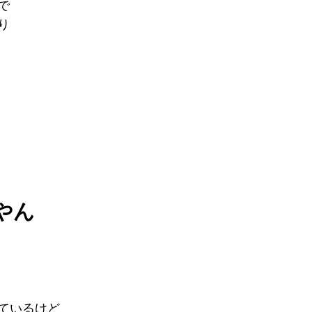
で
り
やん
ているけど