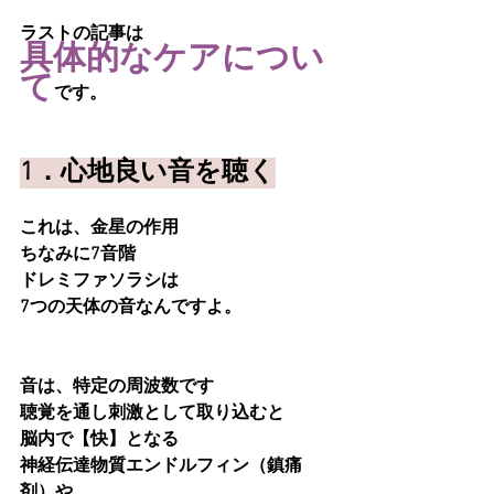
ラストの記事は
具体的なケアについ
て
です。
1．心地良い音を聴く
これは、金星の作用
ちなみに7音階
ドレミファソラシは
7つの天体の音なんですよ。
音は、特定の周波数です
聴覚を通し刺激として取り込むと
脳内で【快】となる
神経伝達物質エンドルフィン（鎮痛
剤）や