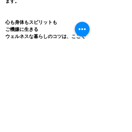
ます。
心も身体もスピリットも
ご機嫌に生きる
ウェルネスな暮らしのコツは、ここで
す。
心だけじゃない
生きた
ホロスコープを読みましょう。
体質鑑定も行なっています
鑑定はこちらから。
https://www.la-
gardenia.com/contact