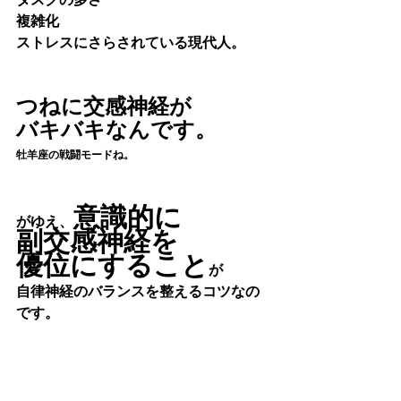
タスクの多さ
複雑化
ストレスにさらされている現代人。
つねに交感神経が
バキバキなんです。
牡羊座の戦闘モードね。
意識的に
がゆえ、
副交感神経を
優位にすること
が
自律神経のバランスを整えるコツなの
です。