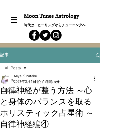
Moon Tunes Astrology
時代は、ヒーリングからチューニングへ
記事
All Posts
Anya Kuratoku
All Posts
2024年3月1日
読了時間: 4分
自律神経が整う方法 ～心
星詠み
と身体のバランスを取る
ホリスティック占星術 ～
自律神経編④