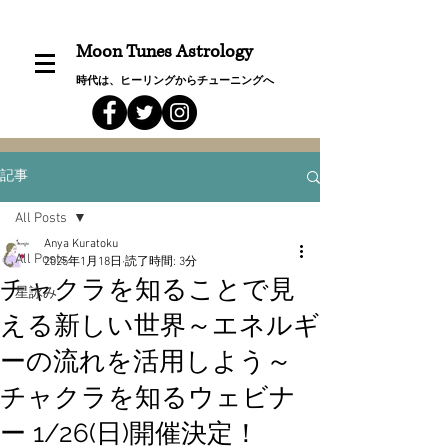
Moon Tunes Astrology
時代は、ヒーリングからチューニングへ
記事
All Posts
Anya Kuratoku
All Posts
2025年1月18日
読了時間: 3分
チャクラを知ることで見
星詠み
える新しい世界～エネルギ
ーの流れを活用しよう～
チャクラを知るウェビナ
ー 1/26(日)開催決定！