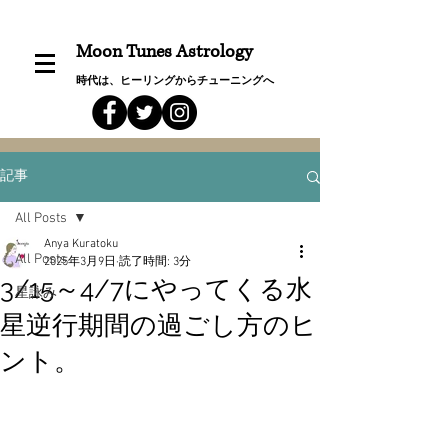
Moon Tunes Astrology
時代は、ヒーリングからチューニングへ
記事
All Posts
Anya Kuratoku
All Posts
2025年3月9日
読了時間: 3分
3/15～4/7にやってくる水
星詠み
星逆行期間の過ごし方のヒ
ント。