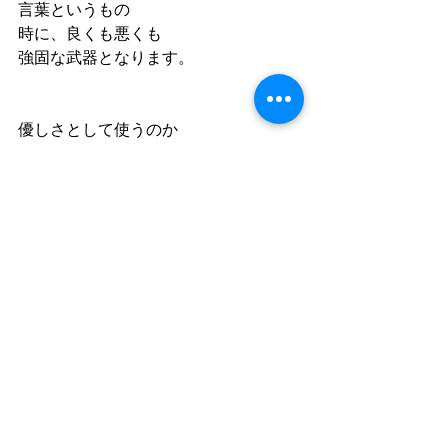
言葉というもの
時に、良くも悪くも
強固な武器となります。
優しさとして使うのか
刃として燃やすのか
そんな言葉をあなたは
あなた自身と
誰かに対して
どのように使っていきたいですか？
この逆行期間での気づきが
新たなステージを開く
そんな鍵を持っています。