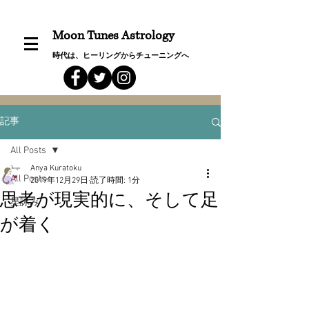
Moon Tunes Astrology
時代は、ヒーリングからチューニングへ
記事
All Posts
Anya Kuratoku
All Posts
2019年12月29日
読了時間: 1分
思考が現実的に、そして足
星詠み
が着く