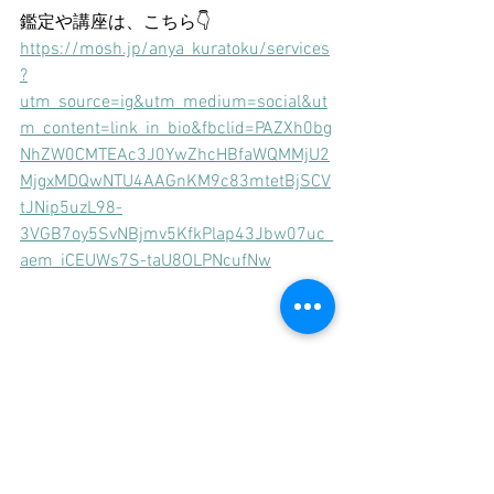
鑑定や講座は、こちら👇
https://mosh.jp/anya_kuratoku/services
?
utm_source=ig&utm_medium=social&ut
m_content=link_in_bio&fbclid=PAZXh0bg
NhZW0CMTEAc3J0YwZhcHBfaWQMMjU2
MjgxMDQwNTU4AAGnKM9c83mtetBjSCV
tJNip5uzL98-
3VGB7oy5SvNBjmv5KfkPlap43Jbw07uc_
aem_iCEUWs7S-taU8OLPNcufNw
プロのガチ掘り星考察はnoteから👇
https://lit.link/Anyakuratoku?
utm_source=ig&utm_medium=social&ut
m_content=link_in_bio&fbclid=PAZXh0bg