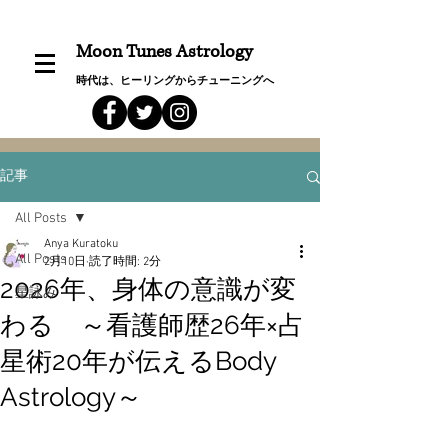
Moon Tunes Astrology
時代は、ヒーリングからチューニングへ
記事
All Posts
Anya Kuratoku
All Posts
2月10日
読了時間: 2分
2026年、身体の意識が変
星詠み
わる ～看護師歴26年×占
星術20年が伝えるBody
Astrology～