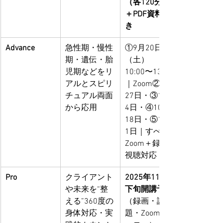
（各120分）
＋PDF資料つ
き
Advance
急性期・慢性
①9月20日
期・遺伝・胎
（土）
児期などをリ
10:00〜13:00
アルとスピリ
｜Zoom②9月
チュアル両面
27日・③10月
から応用
4日・④10月
18日・⑤11月
1日｜すべて
Zoom＋録画
視聴対応
Pro
クライアント
2025年11月
や未来を“整
下旬開講予定
える”360度の
（録画・課
身体対応・実
題・Zoomフ