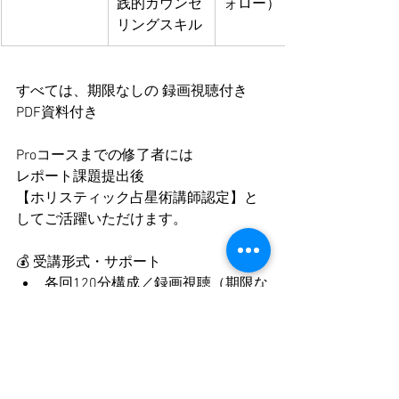
践的カウンセ
ォロー）
リングスキル
すべては、期限なしの 録画視聴付き
PDF資料付き
Proコースまでの修了者には
レポート課題提出後
【ホリスティック占星術講師認定】と
してご活躍いただけます。
💰 受講形式・サポート
各回120分構成／録画視聴（期限な
し）＋PDF資料つき
分割払い（2回まで）可能
Pro修了者には【ホリスティック占
星術師™ディプロマ】発行