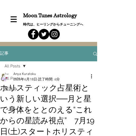
Moon Tunes Astrology
時代は、ヒーリングからチューニングへ
記事
All Posts
Anya Kuratoku
All Posts
2025年6月18日
読了時間: 6分
ホリスティック占星術と
星詠み
いう新しい選択──月と星
で身体をととのえる“これ
からの星読み視点” 7月19
日(土)スタートホリスティ