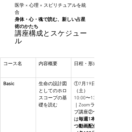
医学 × 心理 × スピリチュアルを統
合
身体・心・魂で読む、新しい占星
術のかたち
講座構成とスケジュー
ル
コース名
内容概要
日程・形式
Basic
生命の設計図
①7月19日
としてのホロ
（土）
スコープの基
10:00〜13:00
礎を読む
｜Zoomライ
ブ講座②〜⑥
は
毎週1本ず
つ動画配信