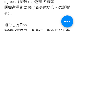
dgrees（度数）小惑星の影響
医療占星術における身体や心への影響
etc...
過ごし方Tips
植物やアロマ、食養生、鉱石などリチ
ュアル実践
知りたい情報はnoteでどうぞ。
📖 
note（エッジの効いたプロの占星術
記事）
https://note.com/anya_kuratoku
🎙️ 
stand.fm
（星に恋するアーニャラジ
オ）
https://stand.fm/channels/640bfe505f4
c00b9b8d1a3e7