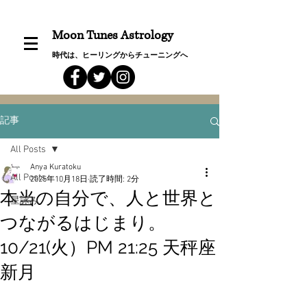
Moon Tunes Astrology
時代は、ヒーリングからチューニングへ
記事
All Posts
Anya Kuratoku
All Posts
2025年10月18日
読了時間: 2分
本当の自分で、人と世界と
星詠み
つながるはじまり。
10/21(火）PM 21:25 天秤座
新月