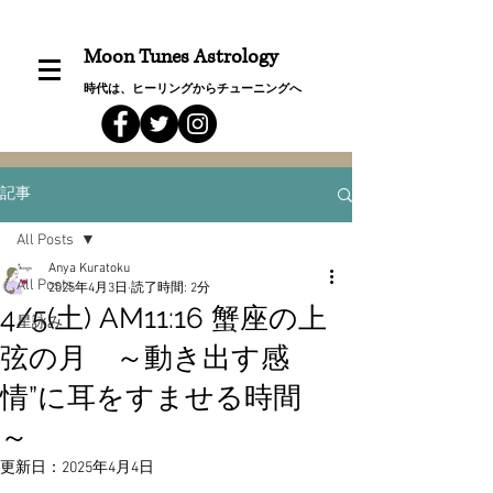
Moon Tunes Astrology
時代は、ヒーリングからチューニングへ
記事
All Posts
Anya Kuratoku
All Posts
2025年4月3日
読了時間: 2分
4/5(土) AM11:16 蟹座の上
星詠み
弦の月 ～動き出す感
情”に耳をすませる時間
～
更新日：
2025年4月4日