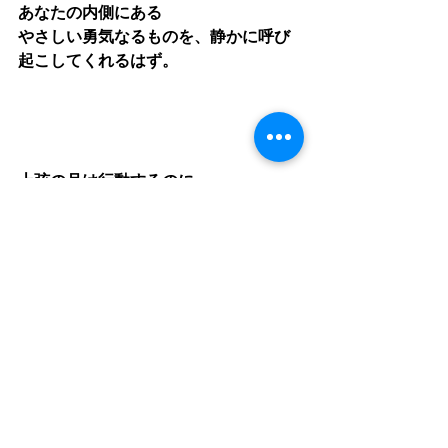
あなたの内側にある 
やさしい勇気なるものを、静かに呼び
起こしてくれるはず。
上弦の月は行動するのに
ぴったりの月。
ぜひ、アクションしていきましょう。
この上弦の月について
もっと深く知りたい方へ 向けて
📗
noteでは
月と感情のつながり
蟹座の上弦の月から