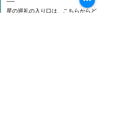
──
星の巡礼の入り口は、こちらからど
うぞ🌟🌟
📒noteではさらに深い考察をお届け
https://note.com/anya_kuratoku/n
/n022c0505cba7
🎙
星の声を音で感じたい人はStand.fm
へ
https://stand.fm/channels/60af96a0b
82bc5e1f3a95bc3