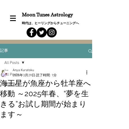
Moon Tunes Astrology
時代は、ヒーリングからチューニングへ
記事
All Posts
Anya Kuratoku
All Posts
2025年3月29日
読了時間: 1分
海王星が魚座から牡羊座へ
星詠み
移動 ～2025年春、“夢を生
きる”お試し期間が始まり
ます～