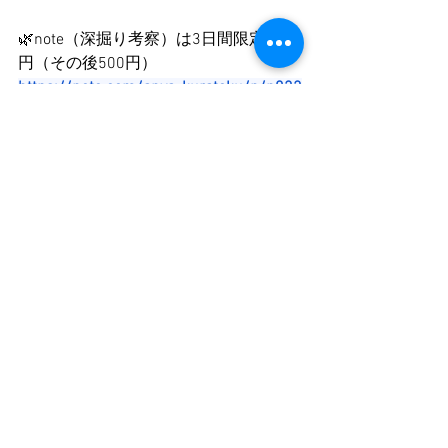
🌿note（深掘り考察）は3日間限定300
円（その後500円）
https://note.com/anya_kuratoku/n/n022
c0505cba7
星の声は、こちらから
🎙
stand.fmhttps://
stand.fm/channels/60a
f96a0b82bc5e1f3a95bc3
色々な視点からの
星めぐり、をお楽しみ下さい。