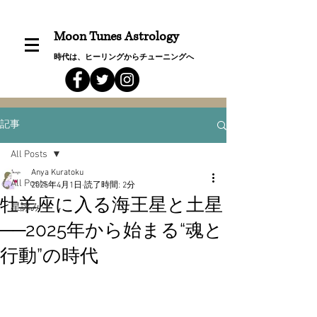
Moon Tunes Astrology
時代は、ヒーリングからチューニングへ
記事
All Posts
Anya Kuratoku
All Posts
2025年4月1日
読了時間: 2分
牡羊座に入る海王星と土星
星詠み
──2025年から始まる“魂と
行動”の時代