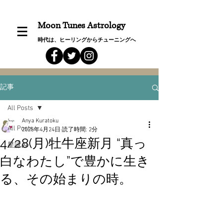
Moon Tunes Astrology
時代は、ヒーリングからチューニングへ
記事
All Posts
Anya Kuratoku
All Posts
2025年4月24日
読了時間: 2分
4/28(月)牡牛座新月 “真っ
星詠み
白なわたし”で豊かに生き
る、その始まりの時。