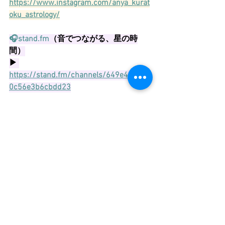
https://www.instagram.com/anya_kurat
oku_astrology/
🎧stand.fm
（音でつながる、星の時
間）
▶ 
https://stand.fm/channels/649e437052
0c56e3b6cbdd23
いくつもの技法を使ってあなたを読み
解く
世界でひとつのオーダーメイド鑑定
も　受付中です
（AI生成要約鑑定書付き）