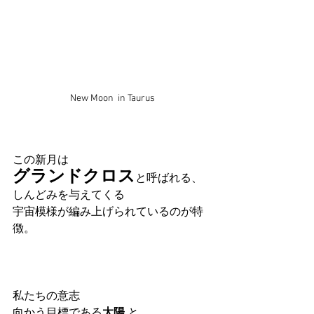
New Moon  in Taurus
この新月は
グランドクロス
と呼ばれる、
しんどみを与えてくる 
宇宙模様が編み上げられているのが特
徴。
私たちの意志
向かう目標である
太陽
 と