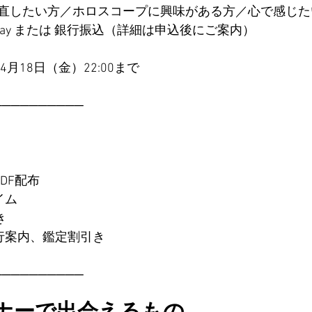
直したい方／ホロスコープに興味がある方／心で感じたい
Pay または 銀行振込（詳細は申込後にご案内）
4月18日（金）22:00まで
──────────
F配布  
イム
き
先行案内、鑑定割引き
──────────