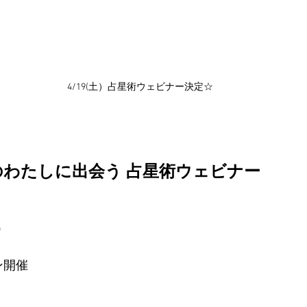
4/19(土）占星術ウェビナー決定☆
のわたしに出会う 占星術ウェビナー
）
ン開催