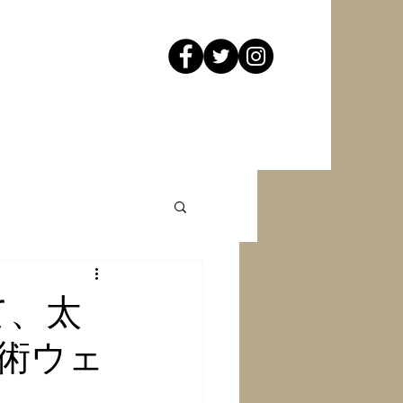
めて、太
術ウェ