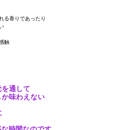
れる香りであったり
い
感触
覚を通して
しか味わえない
に
事な時間なのです