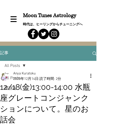
Moon Tunes Astrology
時代は、ヒーリングからチューニングへ
記事
All Posts
Anya Kuratoku
All Posts
2020年12月14日
読了時間: 2分
12/18(金)13:00-14:00 水瓶
星詠み
座グレートコンジャンク
ションについて。星のお
話会