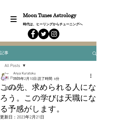
Moon Tunes Astrology
時代は、ヒーリングからチューニングへ
記事
All Posts
Anya Kuratoku
All Posts
2023年2月10日
読了時間: 6分
この先、求められる人にな
星詠み
ろう。この学びは天職にな
る予感がします。
更新日：
2023年2月21日