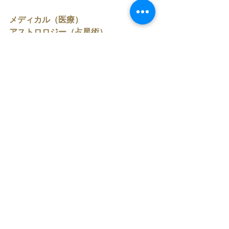
メディカル（医療）
アストロロジー（占星術）
どちらも難しいワードになっています
が
占星術がまったくの初心者でも
学べる内容です。
医療従事者でなくても
心と、身体に
より良く生きたい
ウェルネスやホリスティックという
ワードが気になる人は楽しく学べま
す。
初心者のかたにも
楽しく学べる