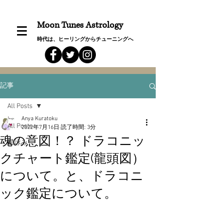
Moon Tunes Astrology
時代は、ヒーリングからチューニングへ
記事
All Posts
Anya Kuratoku
All Posts
2022年7月16日
読了時間: 3分
魂の意図！？ ドラコニッ
星詠み
クチャート鑑定(龍頭図）
について。と、ドラコニ
ック鑑定について。