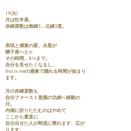
19(火) 
月は牡羊座。
赤緯度数は南緯3→北緯3度。
表現と感覚の星、水星が
獅子座へとin 
その時間、8/4まで。
自分を見せたくなるし、
this is meの感覚で踊れる時間が始まり
ます。
月の赤緯度数も
自分ファースト意識の北緯へ移動の
日。
内側に折りたたむのはやめて
ここから素直に
自分出せた人が時流に乗れます、広が
ります。