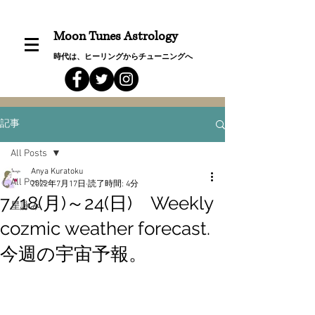
Moon Tunes Astrology
時代は、ヒーリングからチューニングへ
記事
All Posts
Anya Kuratoku
All Posts
2022年7月17日
読了時間: 4分
7/18(月)～24(日) Weekly
星詠み
cozmic weather forecast.
今週の宇宙予報。