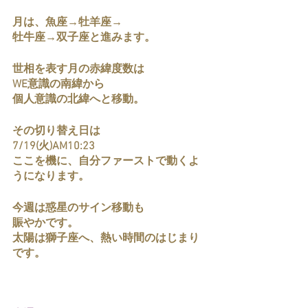
月は、魚座→牡羊座→
牡牛座→双子座と進みます。
世相を表す月の赤緯度数は
WE意識の南緯から
個人意識の北緯へと移動。
その切り替え日は
7/19(火)AM10:23
ここを機に、自分ファーストで動くよ
うになります。
今週は惑星のサイン移動も
賑やかです。
太陽は獅子座へ、熱い時間のはじまり
です。