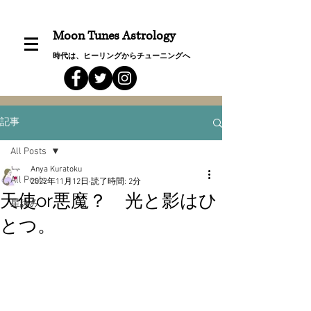
Moon Tunes Astrology
時代は、ヒーリングからチューニングへ
記事
All Posts
Anya Kuratoku
All Posts
2022年11月12日
読了時間: 2分
天使or悪魔？ 光と影はひ
星詠み
とつ。