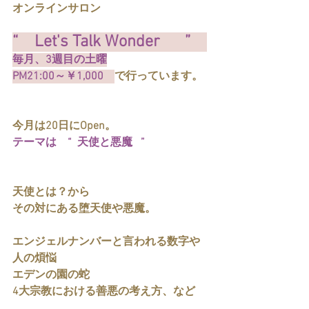
オンラインサロン
“　Let's Talk Wonder 　 ”　
毎月、3週目の土曜
PM21:00～￥1,000　
で行っています。
今月は20日にOpen。
テーマは　“  天使と悪魔   ”
天使とは？から
その対にある堕天使や悪魔。
エンジェルナンバーと言われる数字や
人の煩悩
エデンの園の蛇
4大宗教における善悪の考え方、など