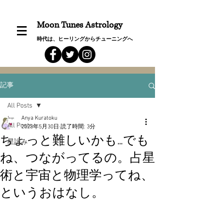
Moon Tunes Astrology
時代は、ヒーリングからチューニングへ
記事
All Posts
Anya Kuratoku
All Posts
2023年5月30日
読了時間: 3分
ちょっと難しいかも…でも
星詠み
ね、つながってるの。占星
術と宇宙と物理学ってね、
というおはなし。