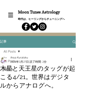
Moon Tunes Astrology
時代は、ヒーリングからチューニングへ
記事
All Posts
Anya Kuratoku
All Posts
2024年3月27日
読了時間: 2分
木星と天王星のタッグが起
星詠み
こる4/21。世界はデジタ
ルからアナログへ。