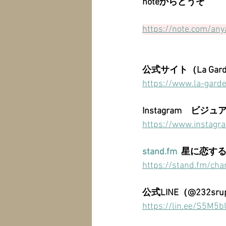
noteからどうぞ
https://note.com/an
公式サイト（La Gard
https://www.la-gard
Instagram　ビジ
https://www.instagr
stand.fm
  星に恋す
https://stand.fm/c
公式LINE（@232sru
https://lin.ee/S5M5b