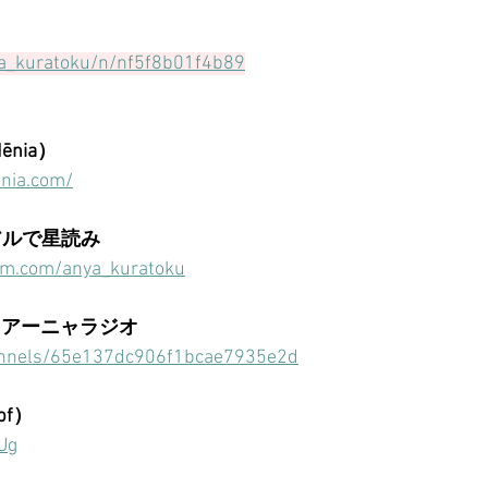
ya_kuratoku/n/nf5f8b01f4b89
ēnia）
enia.com/
ュアルで星読み
am.com/anya_kuratoku
るアーニャラジオ
hannels/65e137dc906f1bcae7935e2d
pf）
Ug