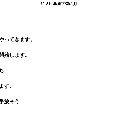
7/18 牡羊座下弦の月
やってきます。
開始します。
ち
ます。
手放そう