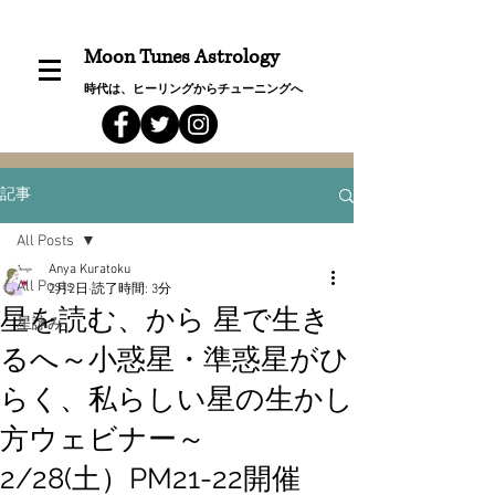
Moon Tunes Astrology
時代は、ヒーリングからチューニングへ
記事
All Posts
Anya Kuratoku
All Posts
2月2日
読了時間: 3分
星を読む、から 星で生き
星詠み
るへ～小惑星・準惑星がひ
らく、私らしい星の生かし
方ウェビナー～
2/28(土）PM21-22開催