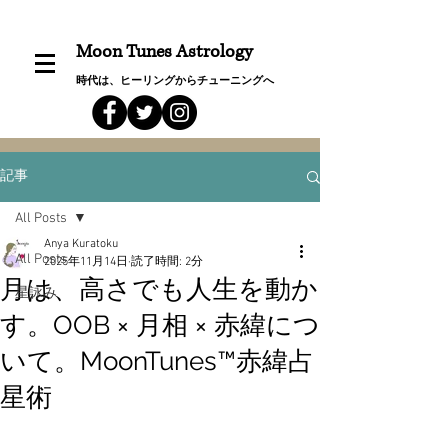
Moon Tunes Astrology
時代は、ヒーリングからチューニングへ
記事
All Posts
Anya Kuratoku
All Posts
2025年11月14日
読了時間: 2分
月は、高さでも人生を動か
星詠み
す。OOB × 月相 × 赤緯につ
いて。MoonTunes™赤緯占
星術