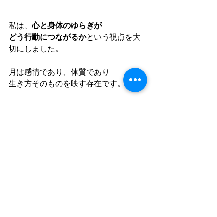
私は、
心と身体のゆらぎが
どう行動につながるか
という視点を大
切にしました。
月は感情であり、体質であり
生き方そのものを映す存在です。
月を丁寧に感じることで
自分のリズムが分かって
焦りが消え、行動のタイミングも
自然にととのっていきます。
Moon Tunes™赤緯占星術鑑定
プライベートレッスンでは