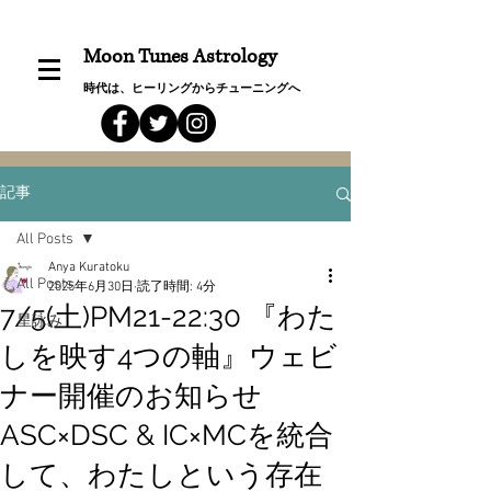
Moon Tunes Astrology
時代は、ヒーリングからチューニングへ
記事
All Posts
Anya Kuratoku
All Posts
2025年6月30日
読了時間: 4分
7/5(土)PM21-22:30 『わた
星詠み
しを映す4つの軸』ウェビ
ナー開催のお知らせ
ASC×DSC & IC×MCを統合
して、わたしという存在