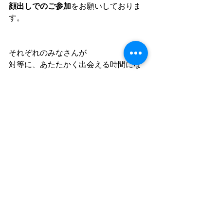
顔出しでのご参加
をお願いしておりま
す。
それぞれのみなさんが
対等に、あたたかく出会える時間にな
りますように。
🌕 こんな方におすすめです
自分の“生きづらさ”のルーツを見つ
めてみたい
対人関係における「わたしの在り
方」を見直したい
社会的な“役割”に迷いがある